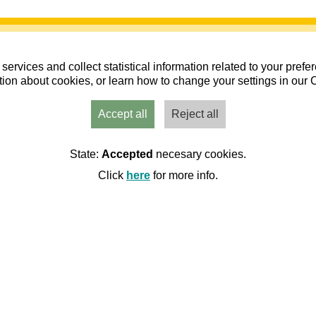
services and collect statistical information related to your pref
ion about cookies, or learn how to change your settings in our 
Accept all
Reject all
State:
Accepted
necesary cookies.
nderismo
|
20ª Liga Aragonesa de Andadas Populares 2026. COAPA
Click
here
for more info.
ción Erata
0
de Basa,
1:00:00 hasta: 28/06/2026 17:00:00
AS CAMISETAS TENEMOS QUE HACERLO EL 21 DE JUNIO.