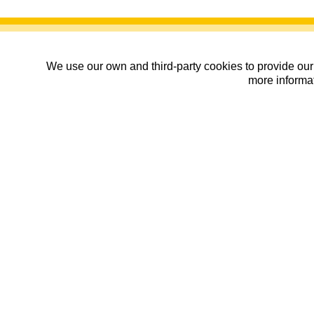
We use our own and third-party cookies to provide our 
more informat
11ª Andada Sobrepuerto
04/07/2026
| Sobrepuerto, Huesca
|
Se
Organiza:
Asociación O Zoque y Asocia
Datos básicos
Fecha del evento:
04/07/2026 06:30:0
Lugar:
Sobrepuerto, Yebra 
Periodo de inscripción:
Desde: 14/04/2026 1
Información
¡ATENCIÓN! EL PEDIDO DE L