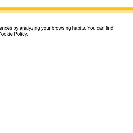
erences by analyzing your browsing habits. You can find
Cookie Policy.
81 Inscritos de 100 plazas
Quedan: 00 días 00:00:00
Inscritos
Cerrada
+
−