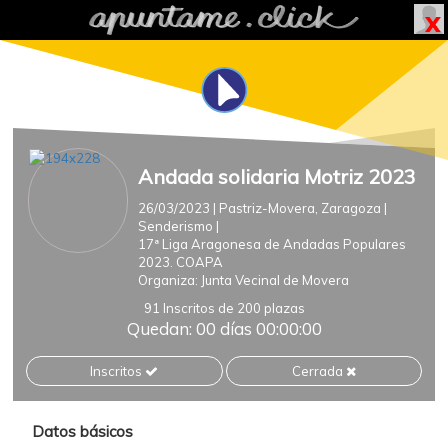
Andada solidaria Motriz 2023
26/03/2023
| Pastriz-Movera, Zaragoza
|
Senderismo
|
17ª Liga Aragonesa de Andadas Populares
2023. COAPA
Organiza:
Junta Vecinal de Movera
91 Inscritos de 200 plazas
Quedan: 00 días 00:00:00
Inscritos
Cerrada
Datos básicos