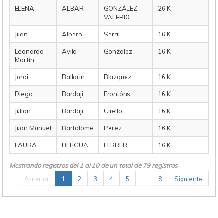
ELENA
ALBAR
GONZÁLEZ-
26 K
VALERIO
Juan
Albero
Seral
16 K
Leonardo
Avila
Gonzalez
16 K
Martín
Jordi
Ballarin
Blazquez
16 K
Diego
Bardaji
Frontóns
16 K
Julian
Bardaji
Cuello
16 K
Juan Manuel
Bartolome
Perez
16 K
LAURA
BERGUA
FERRER
16 K
Mostrando registros del 1 al 10 de un total de 79 registros
Anterior
1
2
3
4
5
…
8
Siguiente