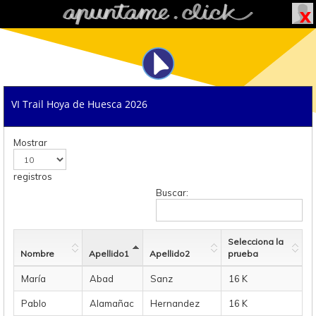
VI Trail Hoya de Huesca 2026
Mostrar
registros
Buscar:
Selecciona la
Nombre
Apellido1
Apellido2
prueba
María
Abad
Sanz
16 K
Pablo
Alamañac
Hernandez
16 K