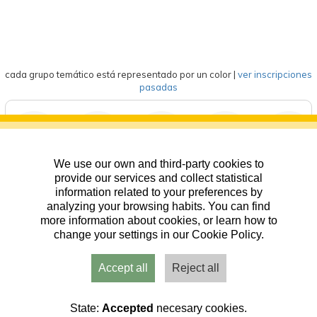
cada grupo temático está representado por un color
|
ver inscripciones
pasadas
We use our own and third-party cookies to
deportes
eventos
competición
formación
general
provide our services and collect statistical
information related to your preferences by
analyzing your browsing habits. You can find
more information about cookies, or learn how to
change your settings in our Cookie Policy.
Accept all
Reject all
Usuarios
Admin
Inicio
Aviso
Contacto
State:
Accepted
necesary cookies.